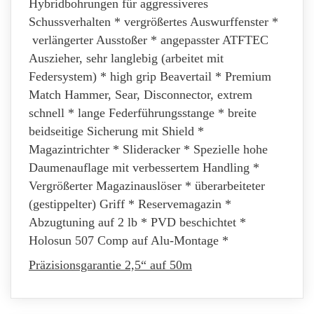
Hybridbohrungen für aggressiveres
Schussverhalten * vergrößertes Auswurffenster *
verlängerter Ausstoßer * angepasster ATFTEC
Auszieher, sehr langlebig (arbeitet mit
Federsystem) * high grip Beavertail * Premium
Match Hammer, Sear, Disconnector, extrem
schnell * lange Federführungsstange * breite
beidseitige Sicherung mit Shield *
Magazintrichter * Slideracker * Spezielle hohe
Daumenauflage mit verbessertem Handling *
Vergrößerter Magazinauslöser * überarbeiteter
(gestippelter) Griff * Reservemagazin *
Abzugtuning auf 2 lb * PVD beschichtet *
Holosun 507 Comp auf Alu-Montage *
Präzisionsgarantie 2,5
“ auf
50m