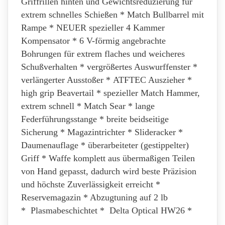
Griffrillen hinten und Gewichtsreduzierung für
extrem schnelles Schießen * Match Bullbarrel mit
Rampe * NEUER spezieller 4 Kammer
Kompensator * 6 V-förmig angebrachte
Bohrungen für extrem flaches und weicheres
Schußverhalten * vergrößertes Auswurffenster *
verlängerter Ausstoßer * ATFTEC Auszieher *
high grip Beavertail * spezieller Match Hammer,
extrem schnell * Match Sear * lange
Federführungsstange * breite beidseitige
Sicherung * Magazintrichter * Slideracker *
Daumenauflage * überarbeiteter (gestippelter)
Griff * Waffe komplett aus übermaßigen Teilen
von Hand gepasst, dadurch wird beste Präzision
und höchste Zuverlässigkeit erreicht *
Reservemagazin * Abzugtuning auf 2 lb
* Plasmabeschichtet * Delta Optical HW26 *